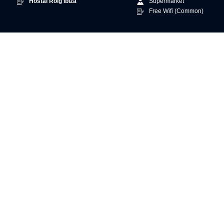
Hostal Roig Ibiza
Supermarket
Free Wifi (Common)
Scroll to top